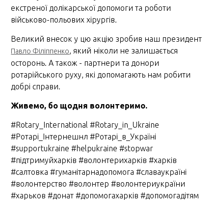
екстреної долікарської допомоги та роботи
військово-польових хірургів.
Великий внесок у цю акцію зробив наш президент
, який ніколи не залишається
Павло Філіппенко
осторонь. А також - партнери та донори
ротарійського руху, які допомагають нам робити
добрі справи.
Живемо, бо щодня волонтеримо.
#Rotary_International #Rotary_in_Ukraine
#Ротарі_Інтернешнл #Ротарі_в_Україні
#supportukraine #helpukraine #stopwar
#підтримуйхарків #волонтерихарків #харків
#салтовка #гуманітарнадопомога #славаукраїні
#волонтерство #волонтер #волонтериукраїни
#харьков #донат #допомогахарків #допомогадітям